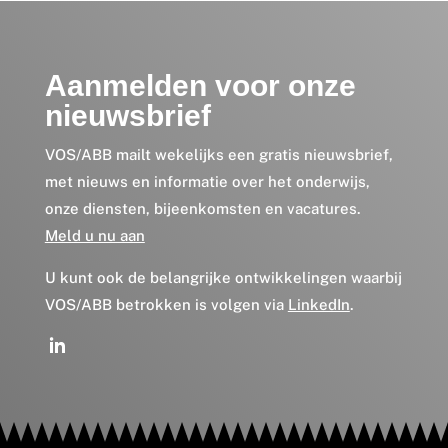
Aanmelden voor onze
nieuwsbrief
VOS/ABB mailt wekelijks een gratis nieuwsbrief,
met nieuws en informatie over het onderwijs,
onze diensten, bijeenkomsten en vacatures.
Meld u nu aan
U kunt ook de belangrijke ontwikkelingen waarbij
VOS/ABB betrokken is volgen via
LinkedIn
.