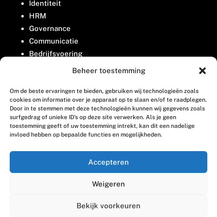
Identiteit
HRM
Governance
Communicatie
Bedrijfsvoering
Belangenbehartiging
Beheer toestemming
Om de beste ervaringen te bieden, gebruiken wij technologieën zoals
Contact
cookies om informatie over je apparaat op te slaan en/of te raadplegen.
Door in te stemmen met deze technologieën kunnen wij gegevens zoals
surfgedrag of unieke ID's op deze site verwerken. Als je geen
Houttuinlaan 8
toestemming geeft of uw toestemming intrekt, kan dit een nadelige
invloed hebben op bepaalde functies en mogelijkheden.
3447 GM Woerden
(0348) 405 200
Accepteren
welkom@vosabb.nl
Weigeren
Privacy, disclaimer en copyright
Bekijk voorkeuren