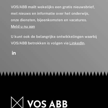
VOS/ABB mailt wekelijks een gratis nieuwsbrief,
met nieuws en informatie over het onderwijs,
onze diensten, bijeenkomsten en vacatures.
Meld u nu aan
U kunt ook de belangrijke ontwikkelingen waarbij
VOS/ABB betrokken is volgen via
LinkedIn
.