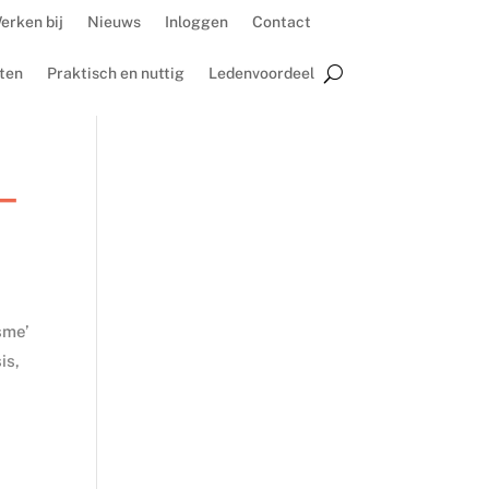
erken bij
Nieuws
Inloggen
Contact
ten
Praktisch en nuttig
Ledenvoordeel
–
sme’
is,