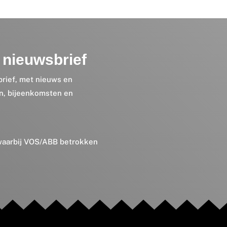
nieuwsbrief
brief, met nieuws en
en, bijeenkomsten en
 waarbij VOS/ABB betrokken