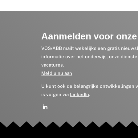
Aanmelden voor onze 
VOS/ABB mailt wekelijks een gratis nieuws
informatie over het onderwijs, onze dienst
vacatures.
Meld u nu aan
U kunt ook de belangrijke ontwikkelingen
is volgen via
LinkedIn
.