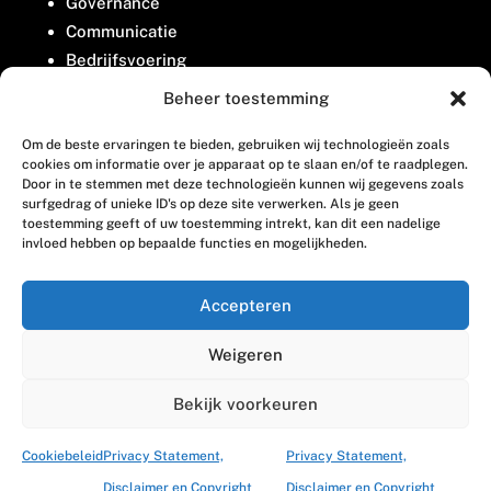
Governance
Communicatie
Bedrijfsvoering
Belangenbehartiging
Beheer toestemming
Om de beste ervaringen te bieden, gebruiken wij technologieën zoals
Contact
cookies om informatie over je apparaat op te slaan en/of te raadplegen.
Door in te stemmen met deze technologieën kunnen wij gegevens zoals
surfgedrag of unieke ID's op deze site verwerken. Als je geen
Houttuinlaan 8
toestemming geeft of uw toestemming intrekt, kan dit een nadelige
invloed hebben op bepaalde functies en mogelijkheden.
3447 GM Woerden
(0348) 405 200
Accepteren
welkom@vosabb.nl
Weigeren
Privacy, disclaimer en copyright
Bekijk voorkeuren
Cookiebeleid
Privacy Statement,
Privacy Statement,
Disclaimer en Copyright
Disclaimer en Copyright