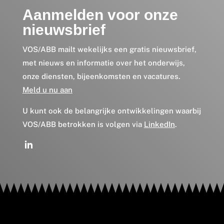
Aanmelden voor onze
nieuwsbrief
VOS/ABB mailt wekelijks een gratis nieuwsbrief,
met nieuws en informatie over het onderwijs,
onze diensten, bijeenkomsten en vacatures.
Meld u nu aan
U kunt ook de belangrijke ontwikkelingen waarbij
VOS/ABB betrokken is volgen via
LinkedIn
.