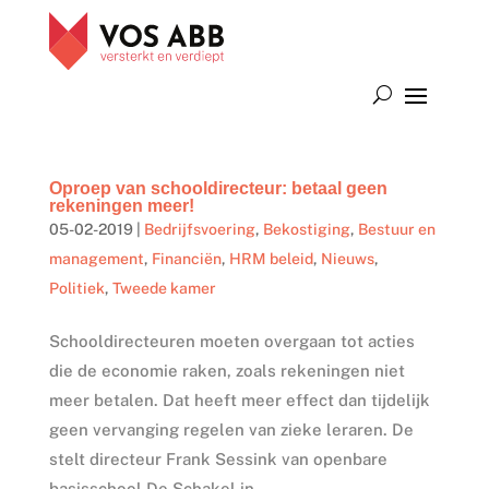
Oproep van schooldirecteur: betaal geen
rekeningen meer!
05-02-2019
|
Bedrijfsvoering
,
Bekostiging
,
Bestuur en
management
,
Financiën
,
HRM beleid
,
Nieuws
,
Politiek
,
Tweede kamer
Schooldirecteuren moeten overgaan tot acties
die de economie raken, zoals rekeningen niet
meer betalen. Dat heeft meer effect dan tijdelijk
geen vervanging regelen van zieke leraren. De
stelt directeur Frank Sessink van openbare
basisschool De Schakel in...