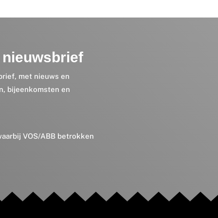
nieuwsbrief
brief, met nieuws en
en, bijeenkomsten en
 waarbij VOS/ABB betrokken