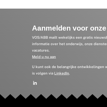
Aanmelden voor onze 
VOS/ABB mailt wekelijks een gratis nieuws
informatie over het onderwijs, onze dienst
vacatures.
Meld u nu aan
U kunt ook de belangrijke ontwikkelingen
is volgen via
LinkedIn
.