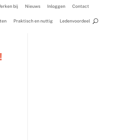
erken bij
Nieuws
Inloggen
Contact
ten
Praktisch en nuttig
Ledenvoordeel
!
s