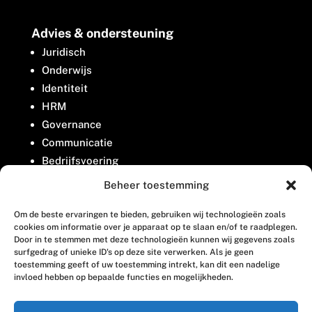
Advies & ondersteuning
Juridisch
Onderwijs
Identiteit
HRM
Governance
Communicatie
Bedrijfsvoering
Belangenbehartiging
Beheer toestemming
Om de beste ervaringen te bieden, gebruiken wij technologieën zoals
Contact
cookies om informatie over je apparaat op te slaan en/of te raadplegen.
Door in te stemmen met deze technologieën kunnen wij gegevens zoals
surfgedrag of unieke ID's op deze site verwerken. Als je geen
Houttuinlaan 8
toestemming geeft of uw toestemming intrekt, kan dit een nadelige
invloed hebben op bepaalde functies en mogelijkheden.
3447 GM Woerden
(0348) 405 200