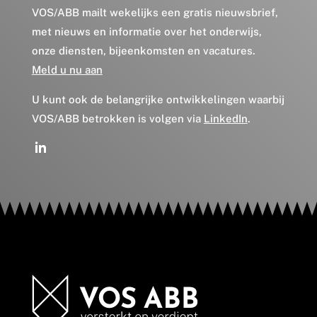
VOS/ABB mailt wekelijks een gratis nieuwsbrief,
met nieuws en informatie over het onderwijs,
onze diensten, bijeenkomsten en vacatures.
Meld u nu aan
U kunt ook de belangrijke ontwikkelingen waarbij
VOS/ABB betrokken is volgen via
LinkedIn
.