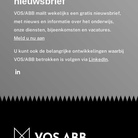
nieuwsbrief
VOS/ABB mailt wekelijks een gratis nieuwsbrief,
met nieuws en informatie over het onderwijs,
onze diensten, bijeenkomsten en vacatures.
Meld u nu aan
U kunt ook de belangrijke ontwikkelingen waarbij
VOS/ABB betrokken is volgen via
LinkedIn
.