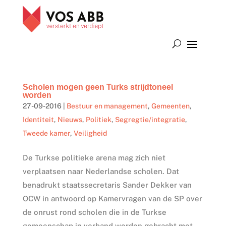
Scholen mogen geen Turks strijdtoneel
worden
27-09-2016
|
Bestuur en management
,
Gemeenten
,
Identiteit
,
Nieuws
,
Politiek
,
Segregtie/integratie
,
Tweede kamer
,
Veiligheid
De Turkse politieke arena mag zich niet
verplaatsen naar Nederlandse scholen. Dat
benadrukt staatssecretaris Sander Dekker van
OCW in antwoord op Kamervragen van de SP over
de onrust rond scholen die in de Turkse
gemeenschap in verband worden gebracht met