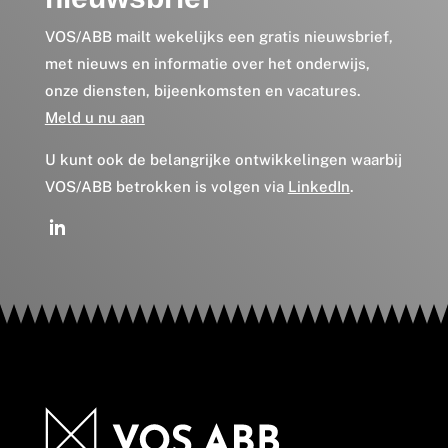
VOS/ABB mailt wekelijks een gratis nieuwsbrief,
met nieuws en informatie over het onderwijs,
onze diensten, bijeenkomsten en vacatures.
Meld u nu aan
U kunt ook de belangrijke ontwikkelingen waarbij
VOS/ABB betrokken is volgen via
LinkedIn
.