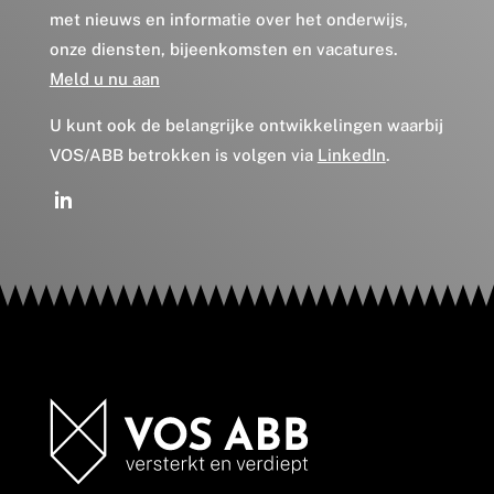
met nieuws en informatie over het onderwijs,
onze diensten, bijeenkomsten en vacatures.
Meld u nu aan
U kunt ook de belangrijke ontwikkelingen waarbij
VOS/ABB betrokken is volgen via
LinkedIn
.