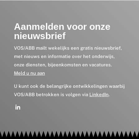
Aanmelden voor onze
nieuwsbrief
VOS/ABB mailt wekelijks een gratis nieuwsbrief,
met nieuws en informatie over het onderwijs,
onze diensten, bijeenkomsten en vacatures.
Meld u nu aan
U kunt ook de belangrijke ontwikkelingen waarbij
VOS/ABB betrokken is volgen via
LinkedIn
.