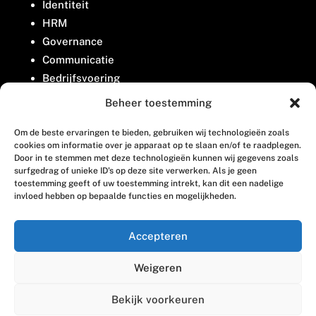
Identiteit
HRM
Governance
Communicatie
Bedrijfsvoering
Belangenbehartiging
Beheer toestemming
Om de beste ervaringen te bieden, gebruiken wij technologieën zoals
Contact
cookies om informatie over je apparaat op te slaan en/of te raadplegen.
Door in te stemmen met deze technologieën kunnen wij gegevens zoals
surfgedrag of unieke ID's op deze site verwerken. Als je geen
Houttuinlaan 8
toestemming geeft of uw toestemming intrekt, kan dit een nadelige
invloed hebben op bepaalde functies en mogelijkheden.
3447 GM Woerden
(0348) 405 200
Accepteren
welkom@vosabb.nl
Weigeren
Privacy, disclaimer en copyright
Bekijk voorkeuren