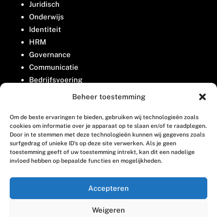
Juridisch
Onderwijs
Identiteit
HRM
Governance
Communicatie
Bedrijfsvoering
Belangenbehartiging
Beheer toestemming
Om de beste ervaringen te bieden, gebruiken wij technologieën zoals
Contact
cookies om informatie over je apparaat op te slaan en/of te raadplegen.
Door in te stemmen met deze technologieën kunnen wij gegevens zoals
surfgedrag of unieke ID's op deze site verwerken. Als je geen
Houttuinlaan 8
toestemming geeft of uw toestemming intrekt, kan dit een nadelige
invloed hebben op bepaalde functies en mogelijkheden.
3447 GM Woerden
(0348) 405 200
Accepteren
welkom@vosabb.nl
Weigeren