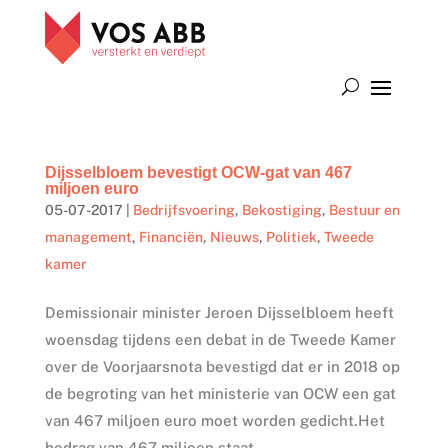
Dijsselbloem bevestigt OCW-gat van 467
miljoen euro
05-07-2017
|
Bedrijfsvoering
,
Bekostiging
,
Bestuur en
management
,
Financiën
,
Nieuws
,
Politiek
,
Tweede
kamer
Demissionair minister Jeroen Dijsselbloem heeft
woensdag tijdens een debat in de Tweede Kamer
over de Voorjaarsnota bevestigd dat er in 2018 op
de begroting van het ministerie van OCW een gat
van 467 miljoen euro moet worden gedicht.Het
bedrag van 467 miljoen staat...