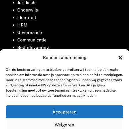
Juridisch
Onderwijs
Identiteit
HRM
Governance
Communicatie
Bedrijfsvoering
Belangenbehartiging
Beheer toestemming
Om de beste ervaringen te bieden, gebruiken wij technologieën zoals
Contact
cookies om informatie over je apparaat op te slaan en/of te raadplegen.
Door in te stemmen met deze technologieën kunnen wij gegevens zoals
surfgedrag of unieke ID's op deze site verwerken. Als je geen
Houttuinlaan 8
toestemming geeft of uw toestemming intrekt, kan dit een nadelige
invloed hebben op bepaalde functies en mogelijkheden.
3447 GM Woerden
(0348) 405 200
Accepteren
welkom@vosabb.nl
Weigeren