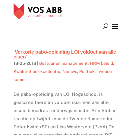
‘Verkorte pabo-opleiding LOI voldoet aan alle
eisen’
18-05-2018
|
Bestuur en management
,
HRM beleid
,
Kwaliteit en excellentie
,
Nieuws
,
Politiek
,
Tweede
kamer
De pabo-opleiding van LOI Hogeschool is
geaccrediteerd en voldoet daarmee aan alle
eisen, benadrukt onderwijsminister Arie Slob in
reactie op twijfels van de Tweede Kamerleden
Peter Kwint (SP) en Lisa Westerveld (PvdA).De
minister wijst erop dat de onderwijsgroep DIT...