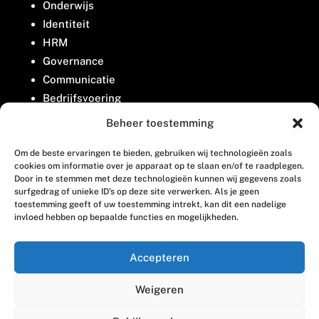
Onderwijs
Identiteit
HRM
Governance
Communicatie
Bedrijfsvoering
Belangenbehartiging
Beheer toestemming
Om de beste ervaringen te bieden, gebruiken wij technologieën zoals
Contact
cookies om informatie over je apparaat op te slaan en/of te raadplegen.
Door in te stemmen met deze technologieën kunnen wij gegevens zoals
surfgedrag of unieke ID's op deze site verwerken. Als je geen
Houttuinlaan 8
toestemming geeft of uw toestemming intrekt, kan dit een nadelige
invloed hebben op bepaalde functies en mogelijkheden.
3447 GM Woerden
(0348) 405 200
Accepteren
welkom@vosabb.nl
Weigeren
Privacy, disclaimer en copyright