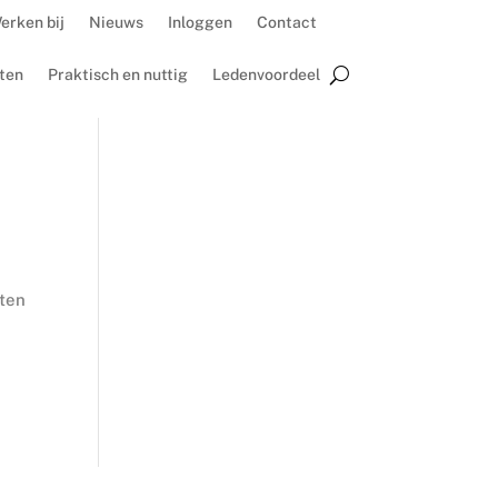
erken bij
Nieuws
Inloggen
Contact
ten
Praktisch en nuttig
Ledenvoordeel
n
aten
e