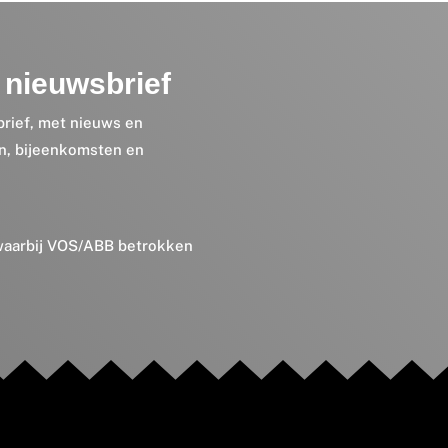
nieuwsbrief
brief, met nieuws en
en, bijeenkomsten en
 waarbij VOS/ABB betrokken