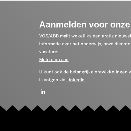
Aanmelden voor onze 
VOS/ABB mailt wekelijks een gratis nieuws
informatie over het onderwijs, onze dienst
vacatures.
Meld u nu aan
U kunt ook de belangrijke ontwikkelingen
is volgen via
LinkedIn
.