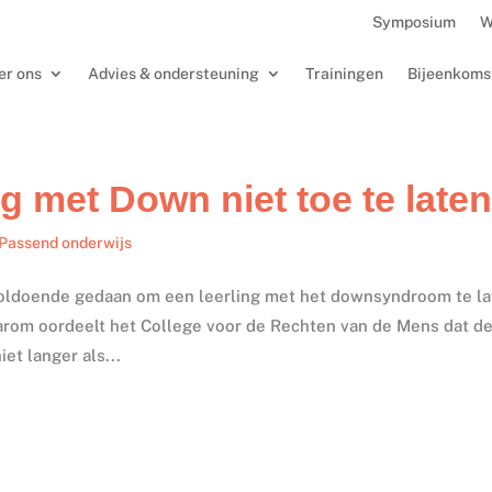
Symposium
W
er ons
Advies & ondersteuning
Trainingen
Bijeenkoms
ng met Down niet toe te late
Passend onderwijs
 voldoende gedaan om een leerling met het downsyndroom te l
arom oordeelt het College voor de Rechten van de Mens dat d
et langer als...