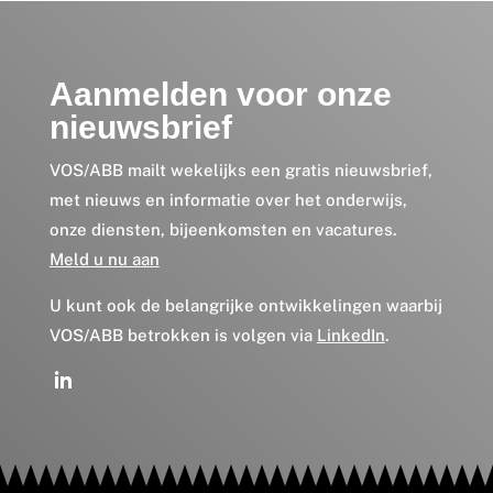
Aanmelden voor onze
nieuwsbrief
VOS/ABB mailt wekelijks een gratis nieuwsbrief,
met nieuws en informatie over het onderwijs,
onze diensten, bijeenkomsten en vacatures.
Meld u nu aan
U kunt ook de belangrijke ontwikkelingen waarbij
VOS/ABB betrokken is volgen via
LinkedIn
.