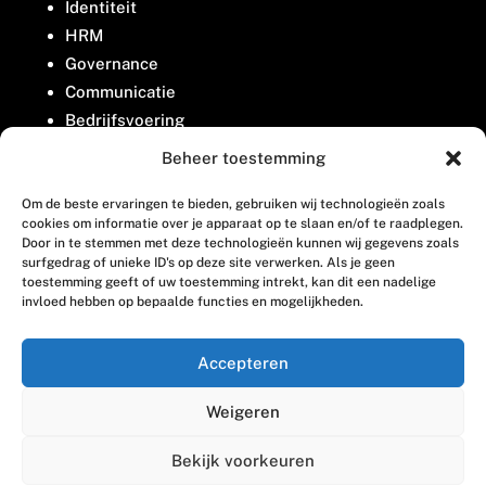
Identiteit
HRM
Governance
Communicatie
Bedrijfsvoering
Belangenbehartiging
Beheer toestemming
Om de beste ervaringen te bieden, gebruiken wij technologieën zoals
Contact
cookies om informatie over je apparaat op te slaan en/of te raadplegen.
Door in te stemmen met deze technologieën kunnen wij gegevens zoals
surfgedrag of unieke ID's op deze site verwerken. Als je geen
Houttuinlaan 8
toestemming geeft of uw toestemming intrekt, kan dit een nadelige
invloed hebben op bepaalde functies en mogelijkheden.
3447 GM Woerden
(0348) 405 200
Accepteren
welkom@vosabb.nl
Weigeren
Privacy, disclaimer en copyright
Bekijk voorkeuren