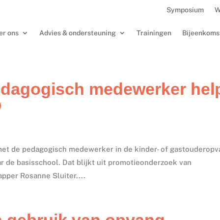
Symposium
W
er ons
Advies & ondersteuning
Trainingen
Bijeenkoms
dagogisch medewerker hel
O
 met de pedagogisch medewerker in de kinder- of gastouderopv
 de basisschool. Dat blijkt uit promotieonderzoek van
per Rosanne Sluiter....
 gebruik van opvang