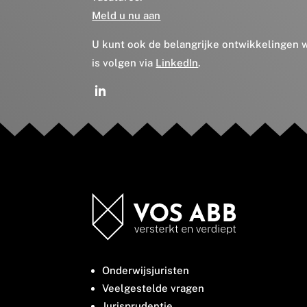
Meld u nu aan
U kunt ook de belangrijke ontwikkelingen
is volgen via
LinkedIn
.
Onderwijsjuristen
Veelgestelde vragen
Jurisprudentie