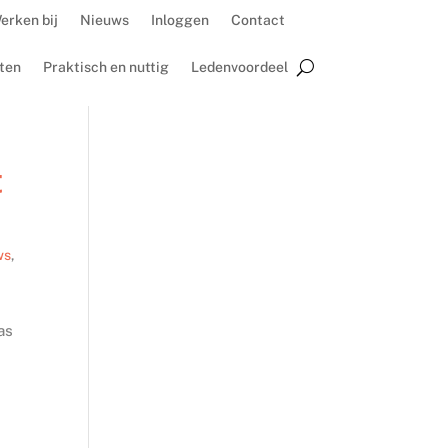
erken bij
Nieuws
Inloggen
Contact
ten
Praktisch en nuttig
Ledenvoordeel
t
ws
,
as