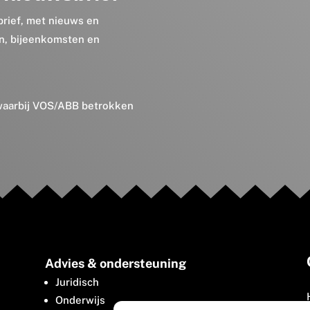
brief, met nieuws en
en, bijeenkomsten en
 waarbij VOS/ABB betrokken
Advies & ondersteuning
Juridisch
Onderwijs