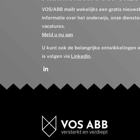
VOS/ABB mailt wekelijks een gratis nieuws
informatie over het onderwijs, onze dienst
vacatures.
Meld u nu aan
U kunt ook de belangrijke ontwikkelingen
is volgen via
LinkedIn
.