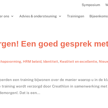
Symposium
W
er ons
Advies & ondersteuning
Trainingen
Bijeenkoms
rgen! Een goed gesprek me
chapsvorming
,
HRM beleid
,
Identiteit
,
Kwaliteit en excellentie
,
Nieu
Woerden een training bijwonen over de manier waarop u in de kl
 training wordt verzorgd door Creathlon in samenwerking met
morgen!. Dat is een...