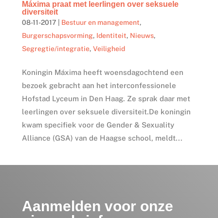
Máxima praat met leerlingen over seksuele
diversiteit
08-11-2017
|
Bestuur en management
,
Burgerschapsvorming
,
Identiteit
,
Nieuws
,
Segregtie/integratie
,
Veiligheid
Koningin Máxima heeft woensdagochtend een
bezoek gebracht aan het interconfessionele
Hofstad Lyceum in Den Haag. Ze sprak daar met
leerlingen over seksuele diversiteit.De koningin
kwam specifiek voor de Gender & Sexuality
Alliance (GSA) van de Haagse school, meldt...
Aanmelden voor onze