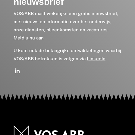
nieuwsbrief
VOS/ABB mailt wekelijks een gratis nieuwsbrief,
met nieuws en informatie over het onderwijs,
onze diensten, bijeenkomsten en vacatures.
Meld u nu aan
U kunt ook de belangrijke ontwikkelingen waarbij
VOS/ABB betrokken is volgen via
LinkedIn
.