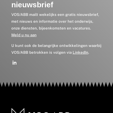
nieuwsbrief
VOS/ABB mailt wekelijks een gratis nieuwsbrief,
met nieuws en informatie over het onderwijs,
onze diensten, bijeenkomsten en vacatures.
Meld u nu aan
U kunt ook de belangrijke ontwikkelingen waarbij
VOS/ABB betrokken is volgen via
LinkedIn
.