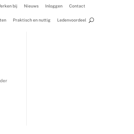
erken bij
Nieuws
Inloggen
Contact
ten
Praktisch en nuttig
Ledenvoordeel
rder