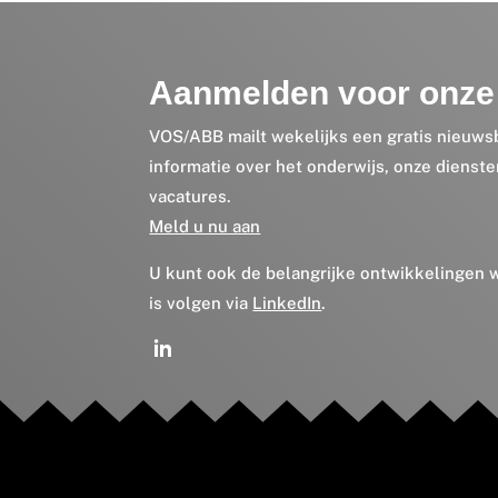
Aanmelden voor onze 
VOS/ABB mailt wekelijks een gratis nieuws
informatie over het onderwijs, onze dienst
vacatures.
Meld u nu aan
U kunt ook de belangrijke ontwikkelingen
is volgen via
LinkedIn
.