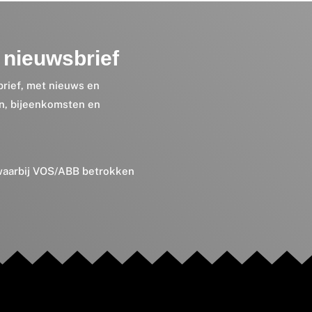
nieuwsbrief
brief, met nieuws en
en, bijeenkomsten en
 waarbij VOS/ABB betrokken