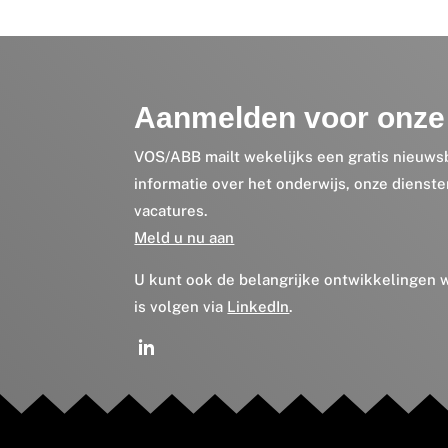
Aanmelden voor onze 
VOS/ABB mailt wekelijks een gratis nieuws
informatie over het onderwijs, onze dienst
vacatures.
Meld u nu aan
U kunt ook de belangrijke ontwikkelingen
is volgen via
LinkedIn
.