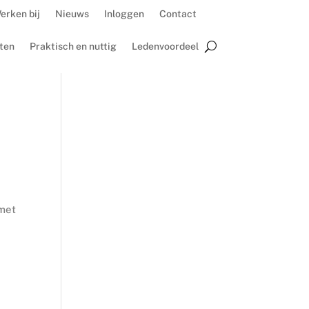
erken bij
Nieuws
Inloggen
Contact
ten
Praktisch en nuttig
Ledenvoordeel
 met