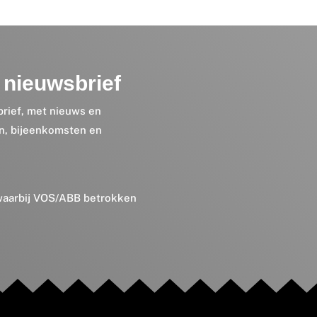
nieuwsbrief
brief, met nieuws en
en, bijeenkomsten en
 waarbij VOS/ABB betrokken