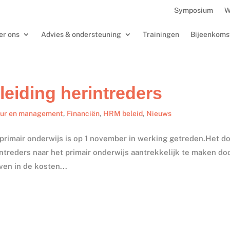
Symposium
W
er ons
Advies & ondersteuning
Trainingen
Bijeenkoms
leiding herintreders
uur en management
,
Financiën
,
HRM beleid
,
Nieuws
rimair onderwijs is op 1 november in werking getreden.Het d
ntreders naar het primair onderwijs aantrekkelijk te maken do
en in de kosten...