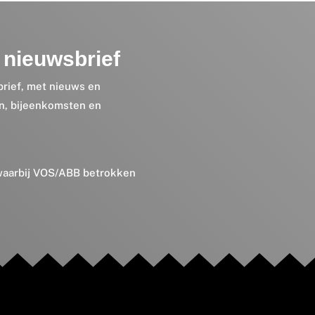
nieuwsbrief
brief, met nieuws en
en, bijeenkomsten en
 waarbij VOS/ABB betrokken