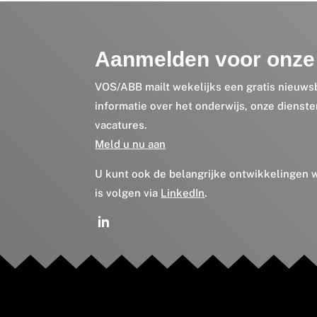
Aanmelden voor onze 
VOS/ABB mailt wekelijks een gratis nieuws
informatie over het onderwijs, onze dienst
vacatures.
Meld u nu aan
U kunt ook de belangrijke ontwikkelingen
is volgen via
LinkedIn
.