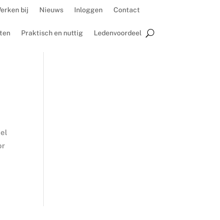
erken bij
Nieuws
Inloggen
Contact
ten
Praktisch en nuttig
Ledenvoordeel
oel
or