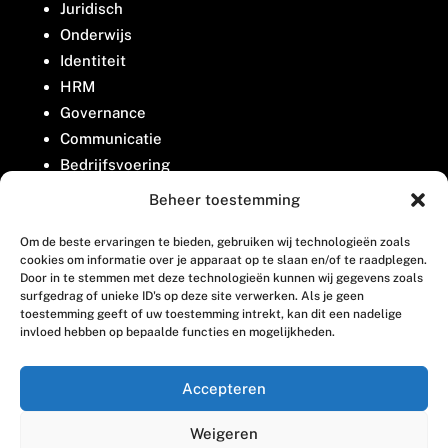
Juridisch
Onderwijs
Identiteit
HRM
Governance
Communicatie
Bedrijfsvoering
Belangenbehartiging
Beheer toestemming
Om de beste ervaringen te bieden, gebruiken wij technologieën zoals
Contact
cookies om informatie over je apparaat op te slaan en/of te raadplegen.
Door in te stemmen met deze technologieën kunnen wij gegevens zoals
surfgedrag of unieke ID's op deze site verwerken. Als je geen
Houttuinlaan 8
toestemming geeft of uw toestemming intrekt, kan dit een nadelige
invloed hebben op bepaalde functies en mogelijkheden.
3447 GM Woerden
(0348) 405 200
Accepteren
welkom@vosabb.nl
Weigeren