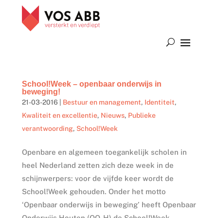
School!Week – openbaar onderwijs in
beweging!
21-03-2016
|
Bestuur en management
,
Identiteit
,
Kwaliteit en excellentie
,
Nieuws
,
Publieke
verantwoording
,
School!Week
Openbare en algemeen toegankelijk scholen in
heel Nederland zetten zich deze week in de
schijnwerpers: voor de vijfde keer wordt de
School!Week gehouden. Onder het motto
‘Openbaar onderwijs in beweging’ heeft Openbaar
Onderwijs Houten (OO-H) de School!Week...