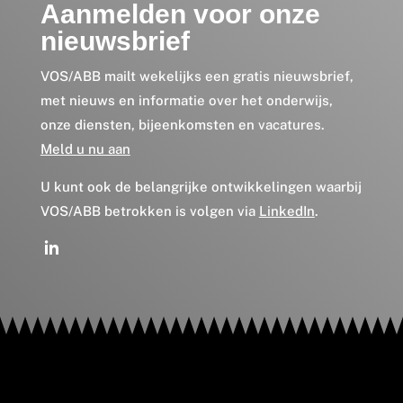
Aanmelden voor onze
nieuwsbrief
VOS/ABB mailt wekelijks een gratis nieuwsbrief,
met nieuws en informatie over het onderwijs,
onze diensten, bijeenkomsten en vacatures.
Meld u nu aan
U kunt ook de belangrijke ontwikkelingen waarbij
VOS/ABB betrokken is volgen via
LinkedIn
.