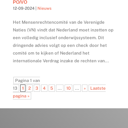
PO/VO
12-09-2024
|
Nieuws
Het Mensenrechtencomité van de Verenigde
Naties (VN) vindt dat Nederland moet inzetten op
een volledig inclusief onderwijssysteem. Dit
dringende advies volgt op een check door het
comité om te kijken of Nederland het
internationale Verdrag inzake de rechten van...
Pagina 1 van
13
1
2
3
4
5
...
10
...
»
Laatste
pagina »