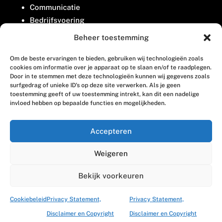
Communicatie
Bedrijfsvoering
Belangenbehartiging
Beheer toestemming
Om de beste ervaringen te bieden, gebruiken wij technologieën zoals
Contact
cookies om informatie over je apparaat op te slaan en/of te raadplegen.
Door in te stemmen met deze technologieën kunnen wij gegevens zoals
surfgedrag of unieke ID's op deze site verwerken. Als je geen
Houttuinlaan 8
toestemming geeft of uw toestemming intrekt, kan dit een nadelige
invloed hebben op bepaalde functies en mogelijkheden.
3447 GM Woerden
(0348) 405 200
Accepteren
welkom@vosabb.nl
Weigeren
Privacy, disclaimer en copyright
Bekijk voorkeuren
Cookiebeleid
Privacy Statement,
Privacy Statement,
Disclaimer en Copyright
Disclaimer en Copyright