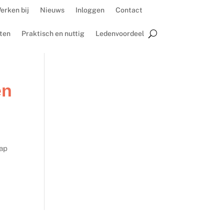
erken bij
Nieuws
Inloggen
Contact
ten
Praktisch en nuttig
Ledenvoordeel
en
hap