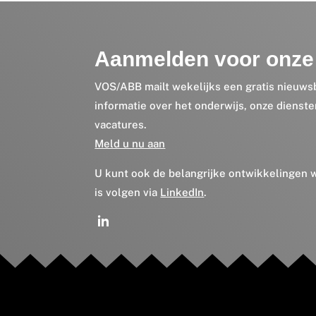
Aanmelden voor onze 
VOS/ABB mailt wekelijks een gratis nieuws
informatie over het onderwijs, onze dienst
vacatures.
Meld u nu aan
U kunt ook de belangrijke ontwikkelingen
is volgen via
LinkedIn
.