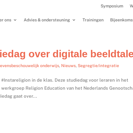
Symposium
W
er ons
Advies & ondersteuning
Trainingen
Bijeenkoms
diedag over digitale beeldtal
evensbeschouwelijk onderwijs
,
Nieuws
,
Segregtie/integratie
#Instareligion in de klas. Deze studiedag voor leraren in het
 de werkgroep Religion Education van het Nederlands Genootsc
edag gaat over...