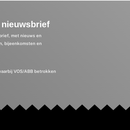
nieuwsbrief
brief, met nieuws en
en, bijeenkomsten en
 waarbij VOS/ABB betrokken