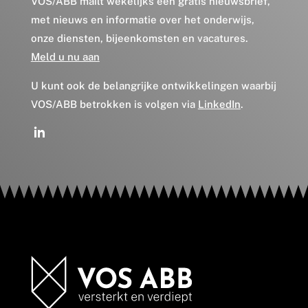
VOS/ABB mailt wekelijks een gratis nieuwsbrief,
met nieuws en informatie over het onderwijs,
onze diensten, bijeenkomsten en vacatures.
Meld u nu aan
U kunt ook de belangrijke ontwikkelingen waarbij
VOS/ABB betrokken is volgen via
LinkedIn
.