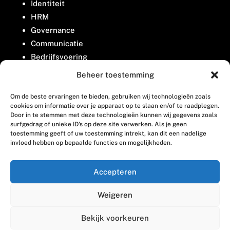
Identiteit
HRM
Governance
Communicatie
Bedrijfsvoering
Belangenbehartiging
Beheer toestemming
Om de beste ervaringen te bieden, gebruiken wij technologieën zoals
Contact
cookies om informatie over je apparaat op te slaan en/of te raadplegen.
Door in te stemmen met deze technologieën kunnen wij gegevens zoals
surfgedrag of unieke ID's op deze site verwerken. Als je geen
Houttuinlaan 8
toestemming geeft of uw toestemming intrekt, kan dit een nadelige
invloed hebben op bepaalde functies en mogelijkheden.
3447 GM Woerden
(0348) 405 200
Accepteren
welkom@vosabb.nl
Weigeren
Privacy, disclaimer en copyright
Bekijk voorkeuren