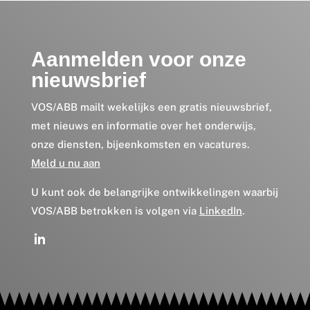
Aanmelden voor onze
nieuwsbrief
VOS/ABB mailt wekelijks een gratis nieuwsbrief,
met nieuws en informatie over het onderwijs,
onze diensten, bijeenkomsten en vacatures.
Meld u nu aan
U kunt ook de belangrijke ontwikkelingen waarbij
VOS/ABB betrokken is volgen via
LinkedIn
.