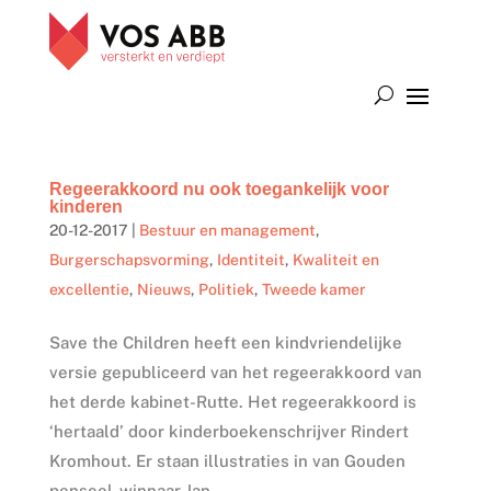
Regeerakkoord nu ook toegankelijk voor
kinderen
20-12-2017
|
Bestuur en management
,
Burgerschapsvorming
,
Identiteit
,
Kwaliteit en
excellentie
,
Nieuws
,
Politiek
,
Tweede kamer
Save the Children heeft een kindvriendelijke
versie gepubliceerd van het regeerakkoord van
het derde kabinet-Rutte. Het regeerakkoord is
‘hertaald’ door kinderboekenschrijver Rindert
Kromhout. Er staan illustraties in van Gouden
penseel-winnaar Jan...