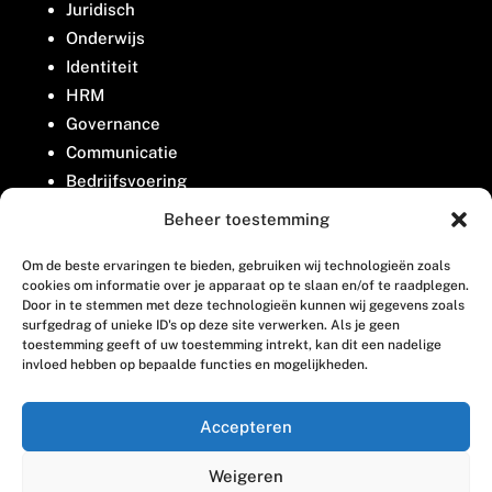
Juridisch
Onderwijs
Identiteit
HRM
Governance
Communicatie
Bedrijfsvoering
Belangenbehartiging
Beheer toestemming
Om de beste ervaringen te bieden, gebruiken wij technologieën zoals
Contact
cookies om informatie over je apparaat op te slaan en/of te raadplegen.
Door in te stemmen met deze technologieën kunnen wij gegevens zoals
surfgedrag of unieke ID's op deze site verwerken. Als je geen
Houttuinlaan 8
toestemming geeft of uw toestemming intrekt, kan dit een nadelige
invloed hebben op bepaalde functies en mogelijkheden.
3447 GM Woerden
(0348) 405 200
Accepteren
welkom@vosabb.nl
Weigeren