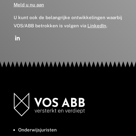
Meld u nu aan
U kunt ook de belangrijke ontwikkelingen waarbij
VOS/ABB betrokken is volgen via
LinkedIn
.
Onderwijsjuristen