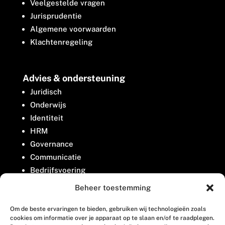
Veelgestelde vragen
Jurisprudentie
Algemene voorwaarden
Klachtenregeling
Advies & ondersteuning
Juridisch
Onderwijs
Identiteit
HRM
Governance
Communicatie
Bedrijfsvoering
Belangenbehartiging
Beheer toestemming
Om de beste ervaringen te bieden, gebruiken wij technologieën zoals
Contact
cookies om informatie over je apparaat op te slaan en/of te raadplegen.