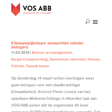
Klimaatspijbelaars verwachten minder
betogers
11-03-2019
|
Bestuur en management
,
Burgerschapsvorming
,
Gemeenten
,
Identiteit
,
Nieuws
,
Politiek
,
Tweede kamer
Op donderdag 14 maart willen leerlingen weer
gaan betogen voor een daadkrachtiger
klimaatbeleid. Activist Pieter Lossie van het
openbare Minkema College in Woerden laat aan
VOS/ABB weten dat de organisatie dit keer
ongeveer 10.000 klimaatspijbelaars verwacht. Dat