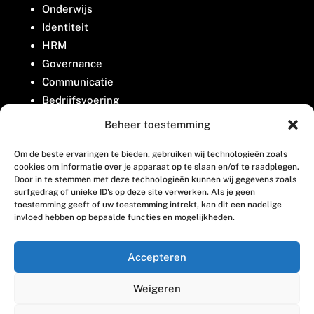
Onderwijs
Identiteit
HRM
Governance
Communicatie
Bedrijfsvoering
Belangenbehartiging
Beheer toestemming
Om de beste ervaringen te bieden, gebruiken wij technologieën zoals
Contact
cookies om informatie over je apparaat op te slaan en/of te raadplegen.
Door in te stemmen met deze technologieën kunnen wij gegevens zoals
surfgedrag of unieke ID's op deze site verwerken. Als je geen
Houttuinlaan 8
toestemming geeft of uw toestemming intrekt, kan dit een nadelige
invloed hebben op bepaalde functies en mogelijkheden.
3447 GM Woerden
(0348) 405 200
Accepteren
welkom@vosabb.nl
Weigeren
Privacy, disclaimer en copyright