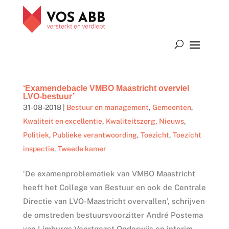
‘Examendebacle VMBO Maastricht overviel
LVO-bestuur’
31-08-2018
|
Bestuur en management
,
Gemeenten
,
Kwaliteit en excellentie
,
Kwaliteitszorg
,
Nieuws
,
Politiek
,
Publieke verantwoording
,
Toezicht
,
Toezicht
inspectie
,
Tweede kamer
‘De examenproblematiek van VMBO Maastricht
heeft het College van Bestuur en ook de Centrale
Directie van LVO-Maastricht overvallen’, schrijven
de omstreden bestuursvoorzitter André Postema
van Limburgs Voortgezet Onderwijs en interim-