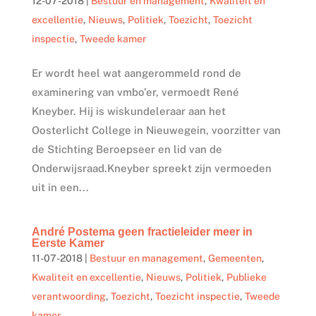
12-07-2018
|
Bestuur en management
,
Kwaliteit en
excellentie
,
Nieuws
,
Politiek
,
Toezicht
,
Toezicht
inspectie
,
Tweede kamer
Er wordt heel wat aangerommeld rond de
examinering van vmbo’er, vermoedt René
Kneyber. Hij is wiskundeleraar aan het
Oosterlicht College in Nieuwegein, voorzitter van
de Stichting Beroepseer en lid van de
Onderwijsraad.Kneyber spreekt zijn vermoeden
uit in een...
André Postema geen fractieleider meer in
Eerste Kamer
11-07-2018
|
Bestuur en management
,
Gemeenten
,
Kwaliteit en excellentie
,
Nieuws
,
Politiek
,
Publieke
verantwoording
,
Toezicht
,
Toezicht inspectie
,
Tweede
kamer