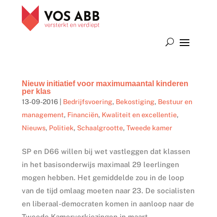
Nieuw initiatief voor maximumaantal kinderen
per klas
13-09-2016
|
Bedrijfsvoering
,
Bekostiging
,
Bestuur en
management
,
Financiën
,
Kwaliteit en excellentie
,
Nieuws
,
Politiek
,
Schaalgrootte
,
Tweede kamer
SP en D66 willen bij wet vastleggen dat klassen
in het basisonderwijs maximaal 29 leerlingen
mogen hebben. Het gemiddelde zou in de loop
van de tijd omlaag moeten naar 23. De socialisten
en liberaal-democraten komen in aanloop naar de
Tweede Kamerverkiezingen in maart...