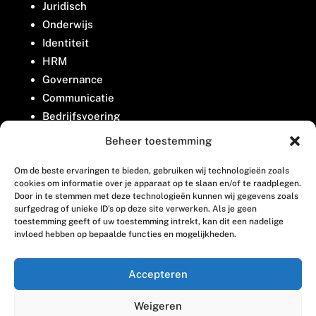
Juridisch
Onderwijs
Identiteit
HRM
Governance
Communicatie
Bedrijfsvoering
Belangenbehartiging
Beheer toestemming
Om de beste ervaringen te bieden, gebruiken wij technologieën zoals
Contact
cookies om informatie over je apparaat op te slaan en/of te raadplegen.
Door in te stemmen met deze technologieën kunnen wij gegevens zoals
surfgedrag of unieke ID's op deze site verwerken. Als je geen
Houttuinlaan 8
toestemming geeft of uw toestemming intrekt, kan dit een nadelige
invloed hebben op bepaalde functies en mogelijkheden.
3447 GM Woerden
(0348) 405 200
Accepteren
welkom@vosabb.nl
Weigeren