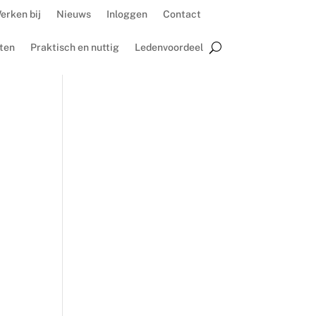
erken bij
Nieuws
Inloggen
Contact
ten
Praktisch en nuttig
Ledenvoordeel
g