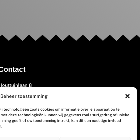
Contact
Houttuinlaan 8
3447 GM Woerden
Beheer toestemming
(0348) 405 200
ij technologieën zoals cookies om informatie over je apparaat op te
welkom@vosabb.nl
n met deze technologieën kunnen wij gegevens zoals surfgedrag of unieke
emming geeft of uw toestemming intrekt, kan dit een nadelige invloed
n.
Privacy, disclaimer en copyright