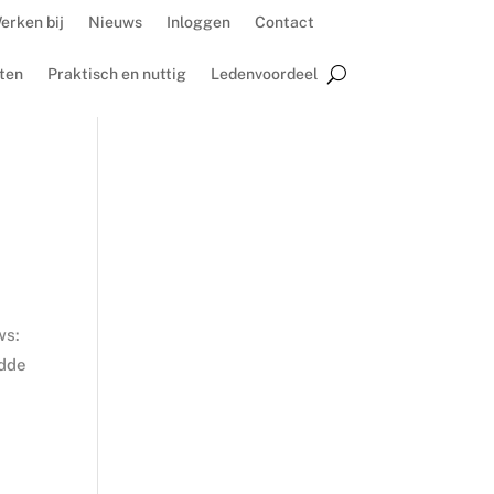
erken bij
Nieuws
Inloggen
Contact
ten
Praktisch en nuttig
Ledenvoordeel
ws:
idde