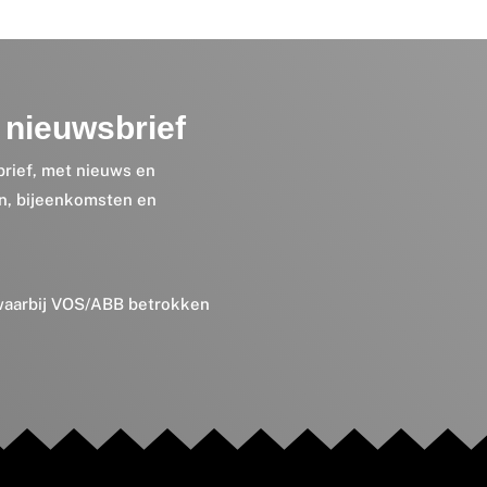
nieuwsbrief
brief, met nieuws en
en, bijeenkomsten en
 waarbij VOS/ABB betrokken