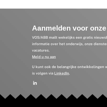
Aanmelden voor onze 
VOS/ABB mailt wekelijks een gratis nieuws
informatie over het onderwijs, onze dienst
vacatures.
Meld u nu aan
U kunt ook de belangrijke ontwikkelingen
is volgen via
LinkedIn
.