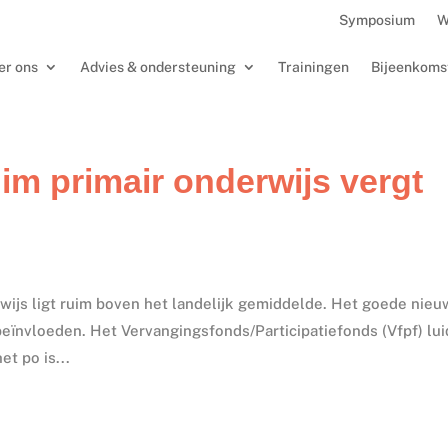
Symposium
W
er ons
Advies & ondersteuning
Trainingen
Bijeenkoms
im primair onderwijs vergt
wijs ligt ruim boven het landelijk gemiddelde. Het goede nieu
eïnvloeden. Het Vervangingsfonds/Participatiefonds (Vfpf) lu
t po is...