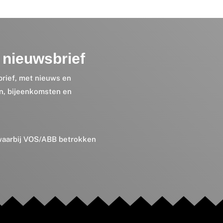
nieuwsbrief
brief, met nieuws en
en, bijeenkomsten en
 waarbij VOS/ABB betrokken