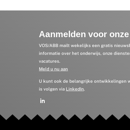
Aanmelden voor onze 
VOS/ABB mailt wekelijks een gratis nieuws
informatie over het onderwijs, onze dienst
vacatures.
Meld u nu aan
U kunt ook de belangrijke ontwikkelingen
is volgen via
LinkedIn
.