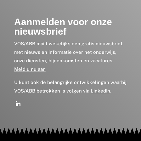
Aanmelden voor onze
nieuwsbrief
VOS/ABB mailt wekelijks een gratis nieuwsbrief,
met nieuws en informatie over het onderwijs,
onze diensten, bijeenkomsten en vacatures.
Meld u nu aan
U kunt ook de belangrijke ontwikkelingen waarbij
VOS/ABB betrokken is volgen via
LinkedIn
.