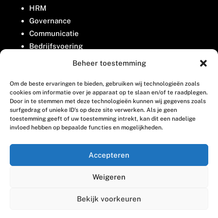
HRM
Governance
Communicatie
Bedrijfsvoering
Belangenbehartiging
Beheer toestemming
Om de beste ervaringen te bieden, gebruiken wij technologieën zoals
Contact
cookies om informatie over je apparaat op te slaan en/of te raadplegen.
Door in te stemmen met deze technologieën kunnen wij gegevens zoals
surfgedrag of unieke ID's op deze site verwerken. Als je geen
Houttuinlaan 8
toestemming geeft of uw toestemming intrekt, kan dit een nadelige
invloed hebben op bepaalde functies en mogelijkheden.
3447 GM Woerden
(0348) 405 200
Accepteren
welkom@vosabb.nl
Weigeren
Privacy, disclaimer en copyright
Bekijk voorkeuren