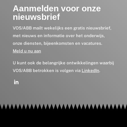
Aanmelden voor onze
nieuwsbrief
VOS/ABB mailt wekelijks een gratis nieuwsbrief,
met nieuws en informatie over het onderwijs,
onze diensten, bijeenkomsten en vacatures.
Meld u nu aan
U kunt ook de belangrijke ontwikkelingen waarbij
VOS/ABB betrokken is volgen via
LinkedIn
.