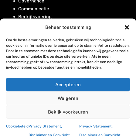
Governance
Communicatie
Bedrijfsvoering
Belangenbehartiging
Beheer toestemming
Om de beste ervaringen te bieden, gebruiken wij technologieën zoals
Contact
cookies om informatie over je apparaat op te slaan en/of te raadplegen.
Door in te stemmen met deze technologieën kunnen wij gegevens zoals
surfgedrag of unieke ID's op deze site verwerken. Als je geen
Houttuinlaan 8
toestemming geeft of uw toestemming intrekt, kan dit een nadelige
invloed hebben op bepaalde functies en mogelijkheden.
3447 GM Woerden
(0348) 405 200
Accepteren
welkom@vosabb.nl
Weigeren
Privacy, disclaimer en copyright
Bekijk voorkeuren
Cookiebeleid
Privacy Statement,
Privacy Statement,
Disclaimer en Copyright
Disclaimer en Copyright