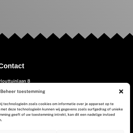
Contact
Houttuinlaan 8
3447 GM Woerden
Beheer toestemming
(0348) 405 200
ij technologieën zoals cookies om informatie over je apparaat op te
welkom@vosabb.nl
n met deze technologieën kunnen wij gegevens zoals surfgedrag of unieke
emming geeft of uw toestemming intrekt, kan dit een nadelige invloed
n.
Privacy, disclaimer en copyright