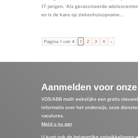
17-jarigen. ‘Als gevaccineerde adolescente
en is de kans op ziekenhuisopname...
Pagina 1 van 4
1
2
3
4
»
Aanmelden voor onze 
VOS/ABB mailt wekelijks een gratis nieuws
informatie over het onderwijs, onze dienst
vacatures.
Meld u nu aan
U kunt ook de belangrijke ontwikkelingen