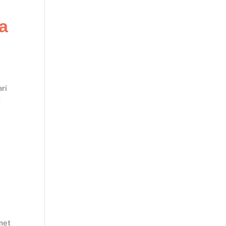
a
ri
t
met