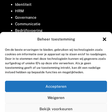
Identiteit
HRM
Governance
Communicatie
Bedrijfsvoering
Belangenbehartiging
Beheer toestemming
Om de beste ervaringen te bieden, gebruiken wij technologieën zoals
Contact
cookies om informatie over je apparaat op te slaan en/of te raadplegen.
Door in te stemmen met deze technologieën kunnen wij gegevens zoals
surfgedrag of unieke ID's op deze site verwerken. Als je geen
Houttuinlaan 8
toestemming geeft of uw toestemming intrekt, kan dit een nadelige
invloed hebben op bepaalde functies en mogelijkheden.
3447 GM Woerden
(0348) 405 200
Accepteren
welkom@vosabb.nl
Weigeren
Privacy, disclaimer en copyright
Bekijk voorkeuren