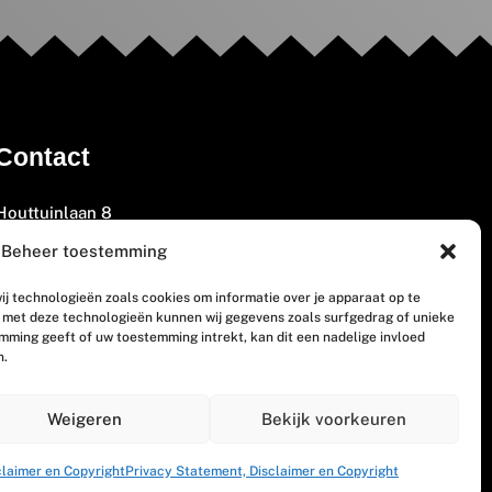
Contact
Houttuinlaan 8
3447 GM Woerden
Beheer toestemming
(0348) 405 200
ij technologieën zoals cookies om informatie over je apparaat op te
welkom@vosabb.nl
n met deze technologieën kunnen wij gegevens zoals surfgedrag of unieke
emming geeft of uw toestemming intrekt, kan dit een nadelige invloed
n.
Privacy, disclaimer en copyright
Weigeren
Bekijk voorkeuren
claimer en Copyright
Privacy Statement, Disclaimer en Copyright