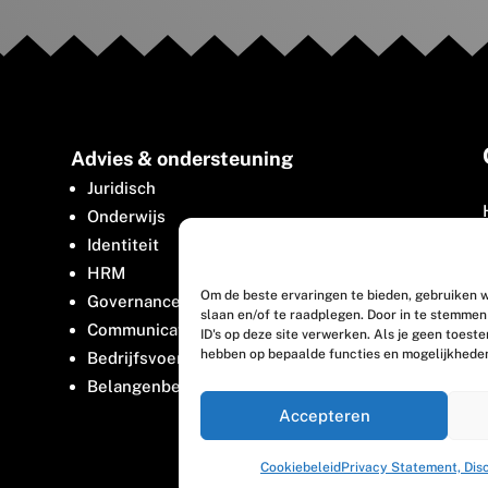
Advies & ondersteuning
Juridisch
Onderwijs
Identiteit
HRM
Om de beste ervaringen te bieden, gebruiken w
Governance
slaan en/of te raadplegen. Door in te stemme
Communicatie
ID's op deze site verwerken. Als je geen toest
hebben op bepaalde functies en mogelijkhede
Bedrijfsvoering
Belangenbehartiging
Accepteren
Cookiebeleid
Privacy Statement, Dis