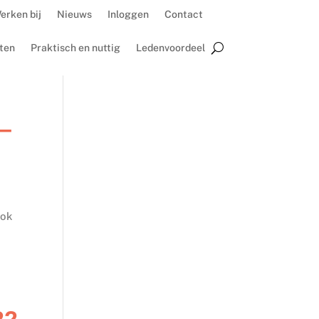
erken bij
Nieuws
Inloggen
Contact
ten
Praktisch en nuttig
Ledenvoordeel
 –
Ook
22