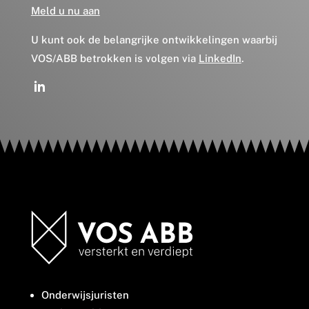
Meld u nu aan
U kunt ook de belangrijke ontwikkelingen waarbij
VOS/ABB betrokken is volgen via
LinkedIn
.
Onderwijsjuristen