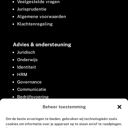
Veelgestelde vragen
Jurisprudentie
Algemene voorwaarden
Klachtenregeling
Advies & ondersteuning
Juridisch
Onderwijs
Identiteit
HRM
Governance
Communicatie
Bedrijfsvoering
Belangenbehartiging
Beheer toestemming
Om de beste ervaringen te bieden, gebruiken wij technologieën zoals
Contact
cookies om informatie over je apparaat op te slaan en/of te raadplegen.