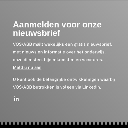
Aanmelden voor onze
nieuwsbrief
VOS/ABB mailt wekelijks een gratis nieuwsbrief,
met nieuws en informatie over het onderwijs,
onze diensten, bijeenkomsten en vacatures.
Meld u nu aan
U kunt ook de belangrijke ontwikkelingen waarbij
VOS/ABB betrokken is volgen via
LinkedIn
.