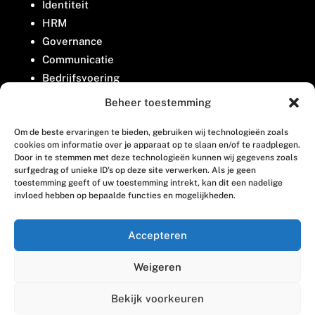
Identiteit
HRM
Governance
Communicatie
Bedrijfsvoering
Belangenbehartiging
Beheer toestemming
Om de beste ervaringen te bieden, gebruiken wij technologieën zoals
Contact
cookies om informatie over je apparaat op te slaan en/of te raadplegen.
Door in te stemmen met deze technologieën kunnen wij gegevens zoals
surfgedrag of unieke ID's op deze site verwerken. Als je geen
Houttuinlaan 8
toestemming geeft of uw toestemming intrekt, kan dit een nadelige
invloed hebben op bepaalde functies en mogelijkheden.
3447 GM Woerden
(0348) 405 200
Accepteren
welkom@vosabb.nl
Weigeren
Privacy, disclaimer en copyright
Bekijk voorkeuren