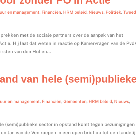
tuur en management
,
Financiën
,
HRM beleid
,
Nieuws
,
Politiek
,
Twee
sprekken met de sociale partners over de aanpak van het
Actie. Hij laat dat weten in reactie op Kamervragen van de Pvd
rsten van den Hul en...
tand van hele (semi)publiek
tuur en management
,
Financiën
,
Gemeenten
,
HRM beleid
,
Nieuws
,
le (semi)publieke sector in opstand komt tegen bezuinigingen
en Jan van de Ven roepen in een open brief op tot een landeli