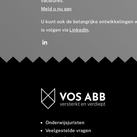
vacatures.
Meld u nu aan
U kunt ook de belangrijke ontwikkelingen
is volgen via
LinkedIn
.
Onderwijsjuristen
Veelgestelde vragen