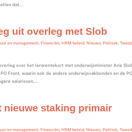
ellen dat...
eg uit overleg met Slob
tuur en management
,
Financiën
,
HRM beleid
,
Nieuws
,
Politiek
,
Twee
overleg over het lerarentekort met onderwijsminister Arie Slo
t PO Front, waarin ook de andere onderwijsvakbonden en de P
gere salarissen,...
t nieuwe staking primair
tuur en management
,
Financiën
,
HRM beleid
,
Nieuws
,
Politiek
,
Twee