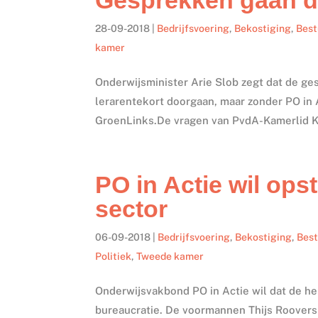
28-09-2018
|
Bedrijfsvoering
,
Bekostiging
,
Bes
kamer
Onderwijsminister Arie Slob zegt dat de ge
lerarentekort doorgaan, maar zonder PO in 
GroenLinks.De vragen van PvdA-Kamerlid Ki
PO in Actie wil ops
sector
06-09-2018
|
Bedrijfsvoering
,
Bekostiging
,
Bes
Politiek
,
Tweede kamer
Onderwijsvakbond PO in Actie wil dat de he
bureaucratie. De voormannen Thijs Roovers 