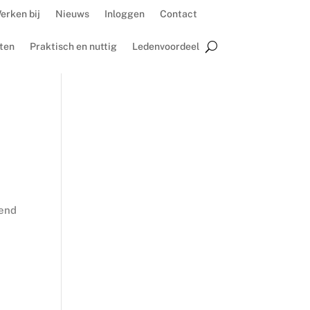
erken bij
Nieuws
Inloggen
Contact
ten
Praktisch en nuttig
Ledenvoordeel
nend