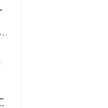
de
A en
e
 en
jke