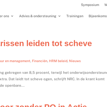
Symposium
W
er ons
Advies & ondersteuning
Trainingen
Bijeenkoms
rissen leiden tot scheve
uur en management
,
Financiën
,
HRM beleid
,
Nieuws
ing gekregen van 8,5 procent, terwijl het onderwijsondersteu
ra. Dat leidt tot scheve ogen, schrijft NRC. In de krant komt
 de openbare...
or zonder PO in Actie