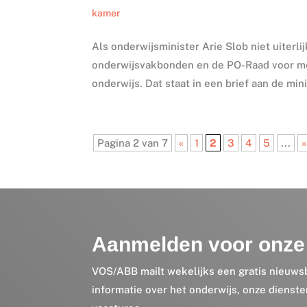
kamer
Als onderwijsminister Arie Slob niet uiterl
onderwijsvakbonden en de PO-Raad voor meer
onderwijs. Dat staat in een brief aan de min
Pagina 2 van 7
«
1
2
3
4
5
...
»
Aanmelden voor onze 
VOS/ABB mailt wekelijks een gratis nieuws
informatie over het onderwijs, onze dienst