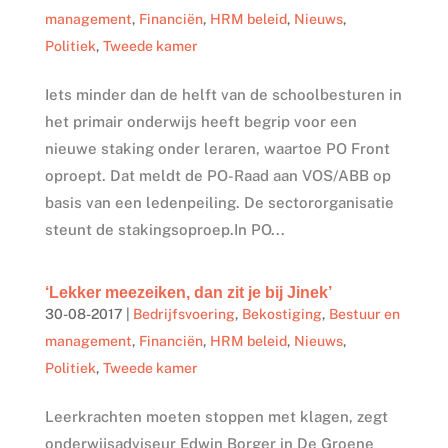
management
,
Financiën
,
HRM beleid
,
Nieuws
,
Politiek
,
Tweede kamer
Iets minder dan de helft van de schoolbesturen in
het primair onderwijs heeft begrip voor een
nieuwe staking onder leraren, waartoe PO Front
oproept. Dat meldt de PO-Raad aan VOS/ABB op
basis van een ledenpeiling. De sectororganisatie
steunt de stakingsoproep.In PO...
‘Lekker meezeiken, dan zit je bij Jinek’
30-08-2017
|
Bedrijfsvoering
,
Bekostiging
,
Bestuur en
management
,
Financiën
,
HRM beleid
,
Nieuws
,
Politiek
,
Tweede kamer
Leerkrachten moeten stoppen met klagen, zegt
onderwijsadviseur Edwin Borger in De Groene