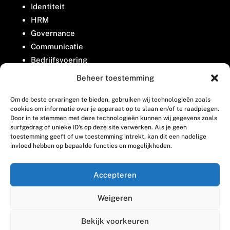
Identiteit
HRM
Governance
Communicatie
Bedrijfsvoering
Belangenbehartiging
Beheer toestemming
Om de beste ervaringen te bieden, gebruiken wij technologieën zoals
Contact
cookies om informatie over je apparaat op te slaan en/of te raadplegen.
Door in te stemmen met deze technologieën kunnen wij gegevens zoals
surfgedrag of unieke ID's op deze site verwerken. Als je geen
Houttuinlaan 8
toestemming geeft of uw toestemming intrekt, kan dit een nadelige
invloed hebben op bepaalde functies en mogelijkheden.
3447 GM Woerden
(0348) 405 200
Accepteren
welkom@vosabb.nl
Weigeren
Privacy, disclaimer en copyright
Bekijk voorkeuren