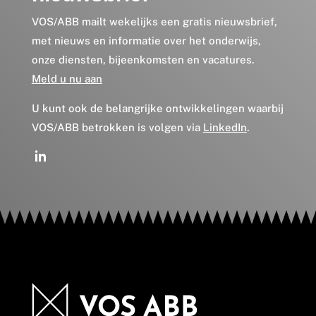
VOS/ABB mailt wekelijks een gratis nieuwsbrief,
met nieuws en informatie over het onderwijs,
onze diensten, bijeenkomsten en vacatures.
Meld u nu aan
U kunt ook de belangrijke ontwikkelingen waarbij
VOS/ABB betrokken is volgen via
LinkedIn
.