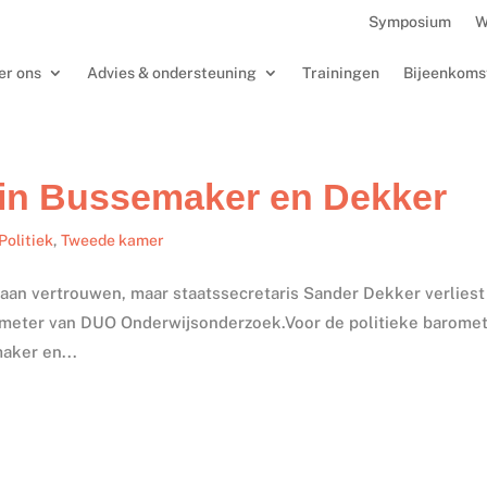
Symposium
W
er ons
Advies & ondersteuning
Trainingen
Bijeenkoms
 in Bussemaker en Dekker
Politiek
,
Tweede kamer
aan vertrouwen, maar staatssecretaris Sander Dekker verliest
barometer van DUO Onderwijsonderzoek.Voor de politieke barome
aker en...