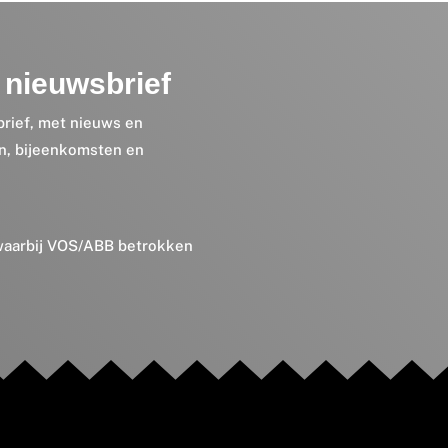
nieuwsbrief
brief, met nieuws en
en, bijeenkomsten en
 waarbij VOS/ABB betrokken