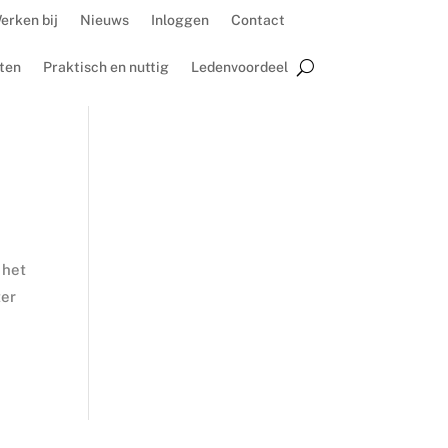
erken bij
Nieuws
Inloggen
Contact
ten
Praktisch en nuttig
Ledenvoordeel
 het
ter