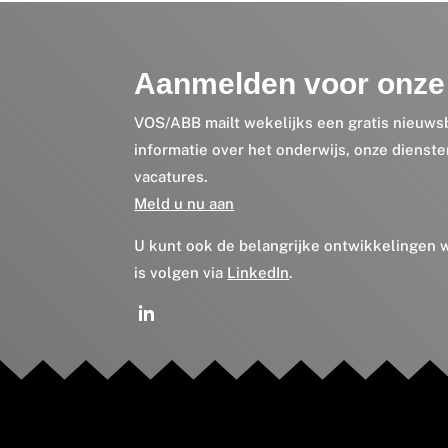
Aanmelden voor onze 
VOS/ABB mailt wekelijks een gratis nieuws
informatie over het onderwijs, onze dienst
vacatures.
Meld u nu aan
U kunt ook de belangrijke ontwikkelingen
is volgen via
LinkedIn
.