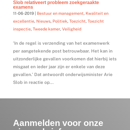
Slob relativeert probleem zoekgeraakte
examens
11-06-2019
|
Bestuur en management
,
Kwaliteit en
excellentie
,
Nieuws
,
Politiek
,
Toezicht
,
Toezicht
inspectie
,
Tweede kamer
,
Veiligheid
‘In de regel is verzending van het examenwerk
per aangetekende post betrouwbaar. Het kan in
uitzonderlijke gevallen voorkomen dat hierbij iets
misgaat en ieder jaar zijn er enkele van deze
gevallen.’ Dat antwoordt onderwijsminister Arie
Slob in reactie op...
Aanmelden voor onze