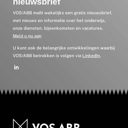
nieuwsbrief
VOS/ABB mailt wekelijks een gratis nieuwsbrief,
met nieuws en informatie over het onderwijs,
onze diensten, bijeenkomsten en vacatures.
Meld u nu aan
U kunt ook de belangrijke ontwikkelingen waarbij
VOS/ABB betrokken is volgen via
LinkedIn
.