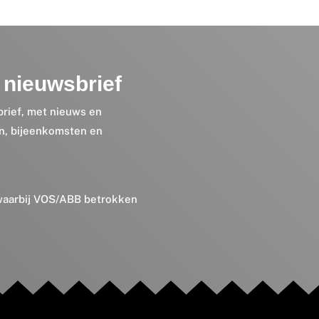
nieuwsbrief
brief, met nieuws en
en, bijeenkomsten en
 waarbij VOS/ABB betrokken