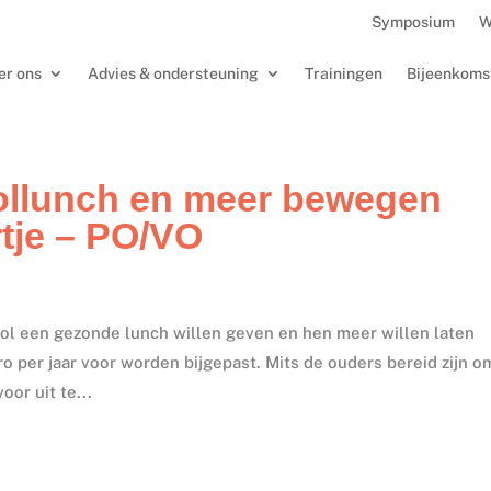
Symposium
W
er ons
Advies & ondersteuning
Trainingen
Bijeenkoms
llunch en meer bewegen
rtje – PO/VO
ool een gezonde lunch willen geven en hen meer willen laten
o per jaar voor worden bijgepast. Mits de ouders bereid zijn o
oor uit te...