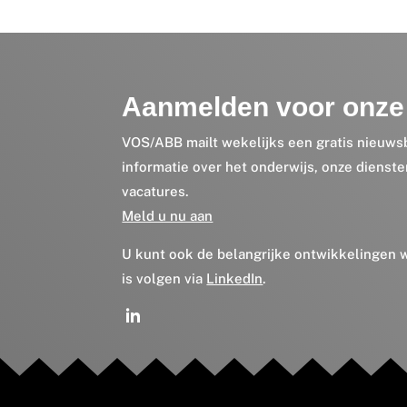
Aanmelden voor onze 
VOS/ABB mailt wekelijks een gratis nieuws
informatie over het onderwijs, onze dienst
vacatures.
Meld u nu aan
U kunt ook de belangrijke ontwikkelingen
is volgen via
LinkedIn
.