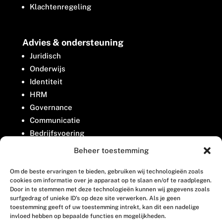
Klachtenregeling
Advies & ondersteuning
Juridisch
Onderwijs
Identiteit
HRM
Governance
Communicatie
Bedrijfsvoering
Belangenbehartiging
Beheer toestemming
Om de beste ervaringen te bieden, gebruiken wij technologieën zoals
Contact
cookies om informatie over je apparaat op te slaan en/of te raadplegen.
Door in te stemmen met deze technologieën kunnen wij gegevens zoals
surfgedrag of unieke ID's op deze site verwerken. Als je geen
Houttuinlaan 8
toestemming geeft of uw toestemming intrekt, kan dit een nadelige
invloed hebben op bepaalde functies en mogelijkheden.
3447 GM Woerden